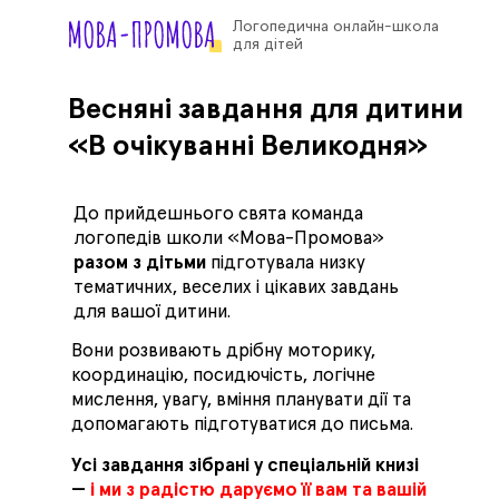
Логопедична онлайн-школа
для дітей
Весняні завдання для дитини
«В очікуванні Великодня»
До прийдешнього свята команда
логопедів школи «Мова-Промова»
разом з дітьми
підготувала низку
тематичних, веселих і цікавих завдань
для вашої дитини.
Вони розвивають дрібну моторику,
координацію, посидючість, логічне
мислення, увагу, вміння планувати дії та
допомагають підготуватися до письма.
Усі завдання зібрані у спеціальній книзі
—
і ми з радістю даруємо її вам та вашій