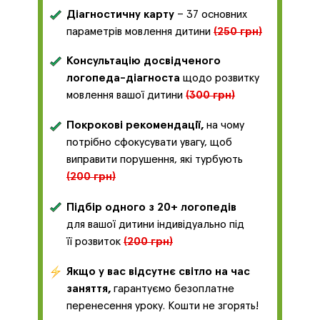
Діагностичну карту
– 37 основних
параметрів мовлення дитини
(250 грн)
Консультацію досвідченого
логопеда-діагноста
щодо розвитку
мовлення вашої дитини
(300 грн)
Покрокові рекомендації,
на чому
потрібно сфокусувати увагу, щоб
виправити порушення, які турбують
(200 грн)
Підбір одного з 20+ логопедів
для вашої дитини індивідуально під
її розвиток
(200 грн)
Якщо у вас відсутнє світло на час
заняття,
гарантуємо безоплатне
перенесення уроку. Кошти не згорять!