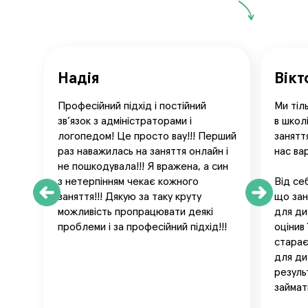
Надія
Вікт
Професійний підхід і постійний
Ми тіл
звʼязок з адміністраторами і
в школ
логопедом! Це просто вау!!! Перший
занятт
раз наважилась на заняття онлайн і
нас ва
не пошкодувала!!! Я вражена, а син
з нетерпінням чекає кожного
Від се
заняття!!! Дякую за таку круту
що зан
можливість пропрацювати деякі
для ди
проблеми і за професійний підхід!!!
оцінив 
старає
для ди
резуль
займат