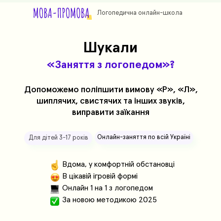
Логопедична онлайн-школа
Записатися з подарунками
Шукали
«
Заняття з логопедом
»?
Допоможемо поліпшити вимову «Р», «Л»,
шиплячих, свистячих та інших звуків,
виправити заїкання
Онлайн-заняття по всій Україні
Для дітей 3-17 років
Вдома, у комфортній обстановці
В цікавій ігровій формі
Онлайн 1 на 1 з логопедом
За новою методикою 2025