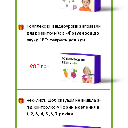
Комплекс із 11 відеоуроків з вправами
для розвитку м’язів
«Готуємося до
звуку “Р”: секрети успіху»
900 грн
Чек-лист, щоб ситуація не вийшла з-
під контролю:
«Норми мовлення в
1, 2, 3, 4, 5 ,6, 7 років»