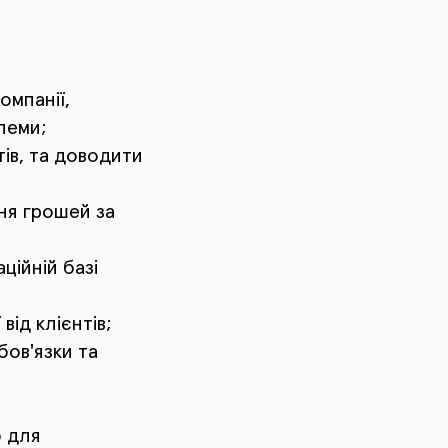
омпанії,
блеми;
ів, та доводити
ня грошей за
ційній базі
від клієнтів;
бов'язки та
ю для