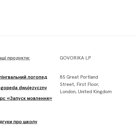
аші продукти:
GOVORIKA LP
ілінгвальний логопед
85 Great Portland
Street, First Floor,
ogopeda dwujęzyczny
London, United Kingdom
урс «Запуск мовлення»
ідгуки про школу