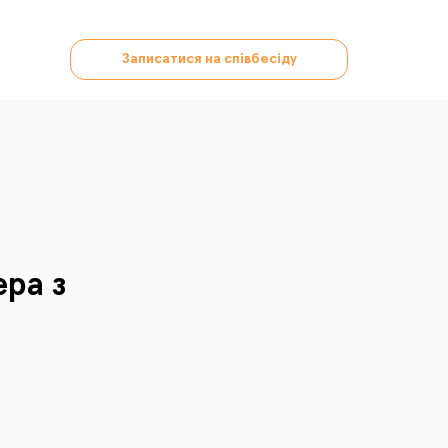
Записатися на співбесіду
ра з