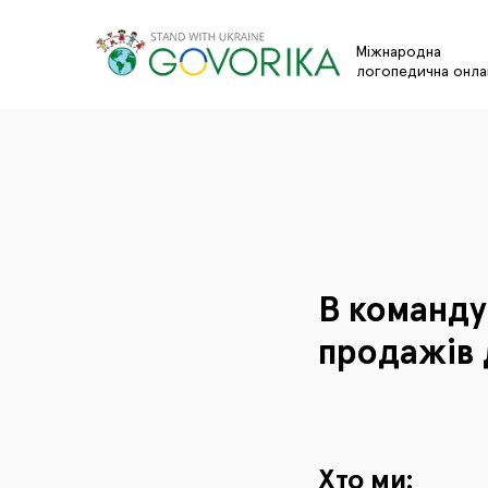
Міжнародна
логопедична онл
В команд
продажів 
Хто ми: