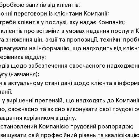
робкою запитів від клієнтів;
нні переговори із клієнтами Компанії;
реби клієнтів у послузі, яку надає Компанія;
клієнтів про всі зміни в умовах надання послуги К
а зниження цін, акції та пропозиції, технічні про
еагувати на інформацію, що надходить від клієнт
керівника відділу;
одів щодо забезпечення своєчасного надходжен
гу (навчання);
 в актуальному стані дані щодо клієнта в інформа
анії;
 у вирішенні претензій, що надходять до Компанії 
, своєчасно та якісно виконувати свої трудові о
авдання керівником відділу;
встановлений Компанією трудовий розпорядок;
вищувати свій професійний рівень та кваліфікаці