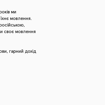
років ми
 їхнє мовлення.
 російською,
ли своє мовлення
ови, гарний дохід