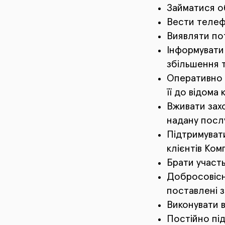
Займатися об
Вести телефо
Виявляти пот
Інформувати 
збільшення т
Оперативно р
її до відома 
Вживати зах
надану послу
Підтримувати
клієнтів Комп
Брати участь
Добросовісно
поставлені з
Виконувати 
Постійно під