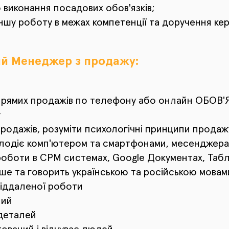
 виконання посадових обов'язків;
ншу роботу в межах компетенції та доручення кері
й Менеджер з продажу:
прямих продажів по телефону або онлайн ОБОВ'
у
родажів, розуміти психологічні принципи продажу
лодіє комп'ютером та смартфонами, месенджер
роботи в СРМ системах, Google Документах, Таб
ше та говорить українською та російською мовам
віддаленої роботи
ний
деталей