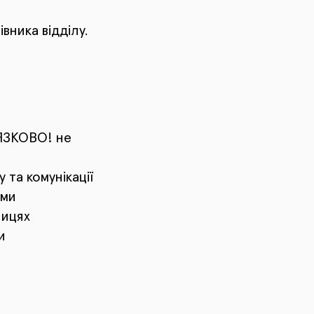
вника відділу.
ЯЗКОВО! не
 та комунікації
ами
лицях
и