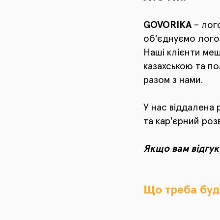
GOVORIKA
– лог
об'єднуємо логоп
Наші клієнти меш
казахською та п
разом з нами.
У нас віддалена 
та кар'єрний роз
Якщо вам відгук
Що треба буд