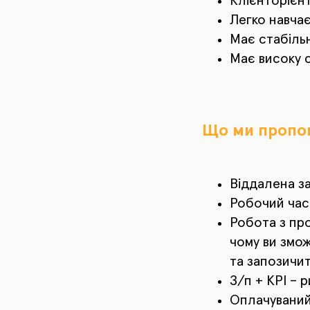
Клієнторієнт
Легко навчає
Має стабільн
Має високу с
Що ми пропо
Віддалена за
Робочий час 
Робота з пр
чому ви змож
та запозичи
З/п + KPI – 
Оплачуваний