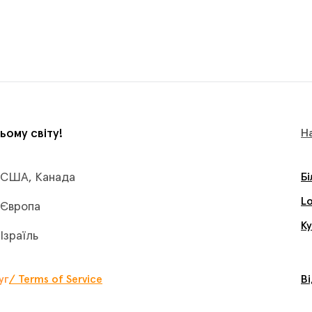
ьому світу!
Н
США, Канада
Б
L
Європа
К
Ізраїль
уг
/ Terms of Service
В