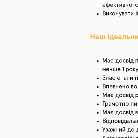
ефективного
Виконувати і
Наш ідеальни
Має досвід 
менше 1 рок
Знає етапи п
Впевнено во
Має досвід 
Грамотно пи
Має досвід 
Відповідаль
Уважний до 