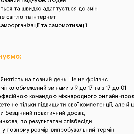
ований і відчуває людей
ться та швидко адаптується до змін
е світло та інтернет
амоорганізації та самомотивації
нуємо:
йнятість на повний день. Це не фріланс.
чітко обмежений змінами з 9 до 17 та з 17 до 01
офесійною командою міжнародного онлайн-проєк
ете не тільки підвищити свої компетенції, але й
ти безцінний практичний досвід
ринкова, по результатам співбесіди
 у повному розмірі випробувальний термін