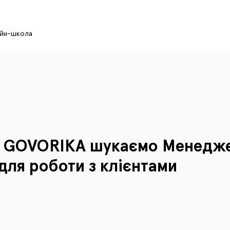
айн-школа
у GOVORIKA шукаємо
Менедже
для роботи з клієнтами