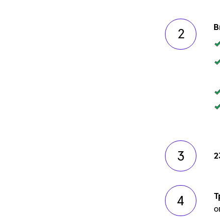
В
2
3
2
Т
4
о