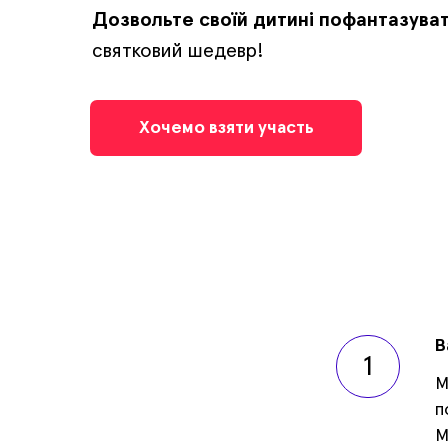
Дозвольте своїй дитині пофантазува
святковий шедевр!
Хочемо взяти участь
В
1
М
п
М