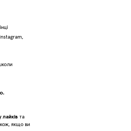
інці
Instagram,
школи
о.
 лайків
та
акож, якщо ви