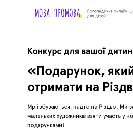
Логопедична онлайн-ш
для дітей
Конкурс
для вашої дитин
«Подарунок, який
отримати на Різд
Мрії збуваються, надто на Різдво! Ми 
маленьких художників взяти участь у но
подарунками!