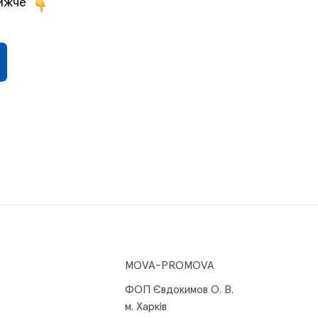
нижче
MOVA-PROMOVA
ФОП Євдокимов О. В.
м. Харків