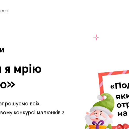
кола
и
 я мрію
во»
запрошуємо всіх
вому конкурсі малюнків з