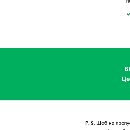
п
В
Це
P. S.
Щоб не пропус