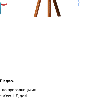
Різдво.
к до пригодницьких
ім’єю. І Дідові