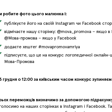
и робите фото цього малюнка і:
публікуєте його на своїй Instagram чи Facebook стор
відмічаєте нашу сторінку: @mova_promova – якщо в 
@Мова-промова – якщо у Facebook
додаєте хештег #movapromovamriya
підписуєте, що це на конкурс логопедичної онлайн-
Мова-Промова
3 грудня о 12:00 за київським часом конкурс зупиняєм
рьох переможців визначимо за допомогою підрахунку
голосимо на наших сторінках в Instagram і Facebook. Т