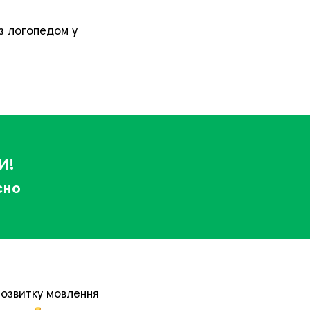
з логопедом у
И!
сно
розвитку мовлення